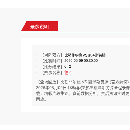
录像说明
【对阵双方】
比勒菲尔德 VS 凯泽斯劳滕
【比赛时间】
2026-05-09 00:30:00
【比分结果】
0 : 2
【赛事名称】
德乙
【全场回放】比勒菲尔德 VS 凯泽斯劳滕 (官方解说)
2026年05月09日 比勒菲尔德VS凯泽斯劳滕全
载，精彩片段集锦。赛前数据分析，赛后资讯实时更新。
回放。