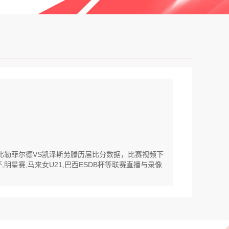
。比勒菲尔德VS凯泽斯劳滕历届比分数据，比赛视频下
明星赛,马来女U21,巴西ESDB杯等联赛直播与录像