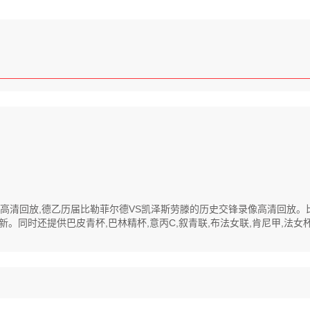
程录像高清回放,德乙历届比勒菲尔德VS凯泽斯劳滕的历史交锋录像高清回放
同时还提供巴皮青杯,巴林精杯,意丙C,叙青联,布法女联,肯尼甲,法女杯,