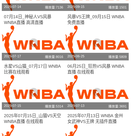
2025-07-14
2025-09-15
播放量:7136
播放量:1501
07月14日_神秘人VS风暴
风暴VS王牌_09月15日 WNBA
WNBA直播 高清直播
免费直播
2025-07-17
2025-06-25
播放量:8016
播放量:5809
水星VS山猫_07月17日 WNBA
06月25日_狂热VS风暴 WNBA
比赛在线观看
直播 在线观看
2025-07-15
2025-07-13
播放量:5314
播放量:3691
2025年07月15日_山猫VS天空
2025年07月13日 WNBA 金州
WNBA直播 在线观看
女武神VS王牌 无插件直播