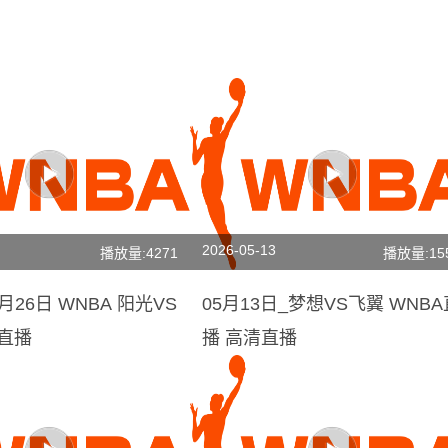
2026-05-13
播放量:4271
播放量:15
5月26日 WNBA 阳光VS
05月13日_梦想VS飞翼 WNBA
直播
播 高清直播