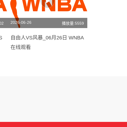
2026-06-26
02
播放量:5559
S
自由人VS风暴_06月26日 WNBA
在线观看