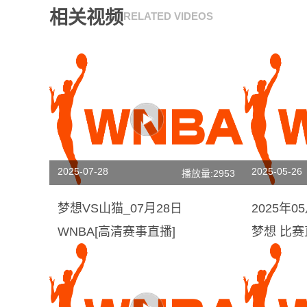
相关视频
RELATED VIDEOS
2025-07-28
2025-05-26
播放量:2953
梦想VS山猫_07月28日
2025年0
WNBA[高清赛事直播]
梦想 比赛