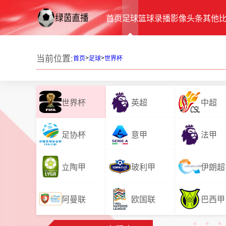
首页
足球
篮球
录播
影像
头条
其他
当前位置:
>
>
首页
足球
世界杯
世界杯
英超
中超
足协杯
意甲
法甲
立陶甲
玻利甲
伊朗超
阿曼联
欧国联
巴西甲