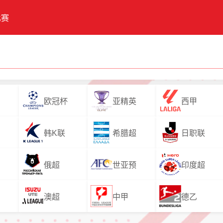
比赛
欧冠杯
亚精英
西甲
韩K联
希腊超
日职联
俄超
世亚预
印度超
澳超
中甲
德乙