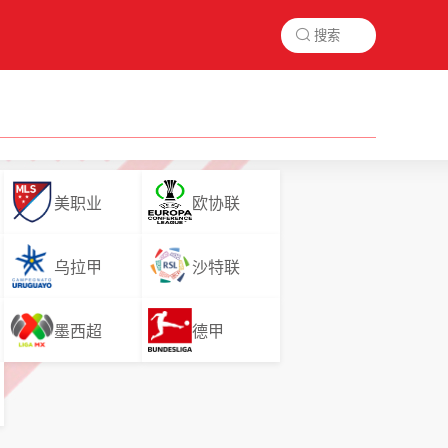

美职业
欧协联
乌拉甲
沙特联
墨西超
德甲